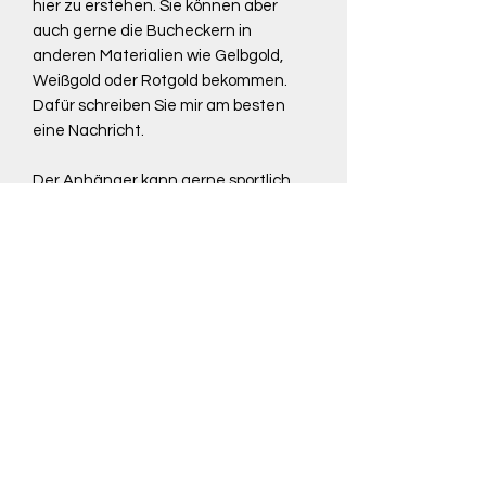
hier zu erstehen. Sie können aber
auch gerne die Bucheckern in
anderen Materialien wie Gelbgold,
Weißgold oder Rotgold bekommen.
Dafür schreiben Sie mir am besten
eine Nachricht.
Der Anhänger kann gerne sportlich
am Lederband getragen werden. Sie
können ihn aber genauso an eine
zartere Collierkette oder Edelstahlreif
tragen.
Rückgaberecht
Innerhalb von 14 Tagen kannst du das
unbeschadete und ungetragene
Schmuckstück zurückgeben. Es muss
bitte in der originalen Verpackung sein