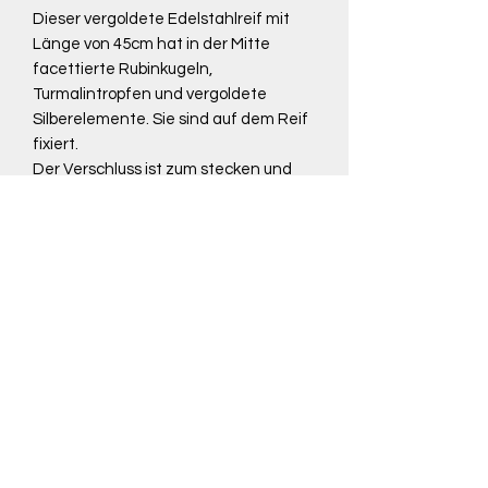
Dieser vergoldete Edelstahlreif mit
Länge von 45cm hat in der Mitte
facettierte Rubinkugeln,
Turmalintropfen und vergoldete
Silberelemente. Sie sind auf dem Reif
fixiert.
Der Verschluss ist zum stecken und
leicht zu bedienen. Kleine Flügel zum
zusammendrücken öffnen ihn und
zum verschließen, schiebt man beide
Teile einfach ineinander.
Rückgaberecht
Innerhalb von 14 Tagen kannst du das
unbeschadete und ungetragene
Schmuckstück zurückgeben. Es muss
bitte in der originalen Verpackung sein
und das Etikett dran haben. Dann