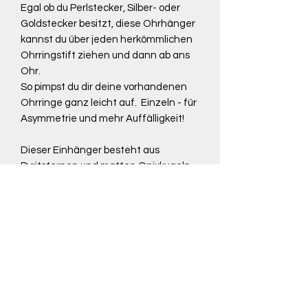
Egal ob du Perlstecker, Silber- oder
Goldstecker besitzt, diese Ohrhänger
kannst du über jeden herkömmlichen
Ohrringstift ziehen und dann ab ans
Ohr.
So pimpst du dir deine vorhandenen
Ohrringe ganz leicht auf. Einzeln - für
Asymmetrie und mehr Auffälligkeit!
Dieser Einhänger besteht aus
Pyritsternen und matten Onixkugeln,
welche auf Edelstahlseil gezogen
sind. Zusammengefasst werden sie
duch eine Kapsel mit Öse aus 925/-
Silber.
Die Länge beträgt 5cm.
Rückgaberecht